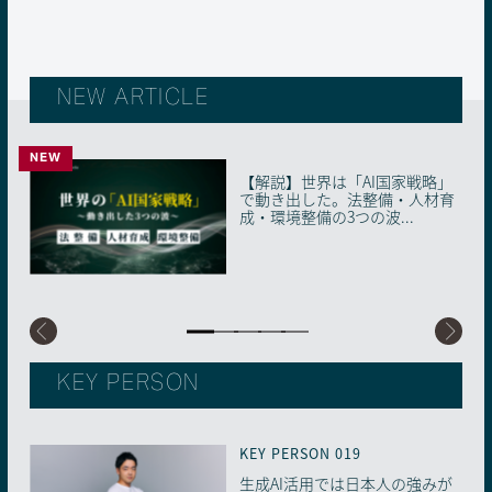
NEW ARTICLE
NEW
NEW
【解説】世界は「AI国家戦略」
40年の教育現場とAIが出会う瞬
【解説】生成AI「使えばいい」
【解説】人事の4サイクルが「AI
AIに“信頼の証明書”を。国内初
で動き出した。法整備・人材育
間。子どもに向き合う時間を生
時代の終わり。2026年、知らな
前提」に塗り替わる。2026年、
の「AIMS適合性評価制度」が始
成・環境整備の3つの波...
み出す、ベテラン教員...
いと取り残される「...
採用・配置・育成...
動した理由
KEY PERSON
KEY PERSON 019
KEY PERSON 018
KEY PERSON 017
KEY PERSON 016
KEY PERSON 015
生成AI活用では日本人の強みが
もっと自由で多様な「働き⽅」
【医療×生成AI】少子高齢化・
学歴から「学習歴」重視の社会
まさにSFの世界到来。生成AI時