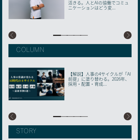
活きる。人とAIの協働でコミュ
を！ 生成AIが拓く女性のキャリ
未病先進国の日本で進む、メン
へ。生成AI時代のリスキリング
代に再定義されるリーダーとマ
ニケーションはどう変...
アの可能性
タルヘルス最前線
を徹底解説
ネジメントのあり方
COLUMN
【解説】人事の4サイクルが「AI
AIに“信頼の証明書”を。国内初
実際の相談事例から学ぶ！画像
「AI-SECIモデル」とは何か。AI
AIには撮れない「あの瞬間」—
前提」に塗り替わる。2026年、
の「AIMS適合性評価制度」が始
生成AIのビジネス活用トレンド
との協働で知識創造企業へと変
小学校の卒アルが問う、写真な
採用・配置・育成...
動した理由
革するための地...
らではの価値
STORY