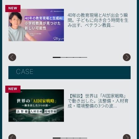
NEW
40年の教育現場とAIが出会う瞬
「AIの限界」を知ることが近道
AIとロボットが織りなす日本の
キャリアコンサルタントならで
転職後のスタートダッシュに成
間。子どもに向き合う時間を生
だった。未経験の営業企画が1
未来：社会実装に挑む共創プラ
はの気づき。世代ごとに適した
功。生成AIをキャリアの味方に
み出す、ベテラン教員...
年で複数ツールを開発で...
ットフォーム・AIRo...
生成AIとの付き合い方【...
つけるコツ【Story...
CASE
NEW
【解説】世界は「AI国家戦略」
【解説】生成AI「使えばいい」
「教わる役員」と「教える若
「情報」はAIに、「心」は人間
「最強の市役所」を目指す南あ
で動き出した。法整備・人材育
時代の終わり。2026年、知らな
手」がAIを武器に組織の壁を壊
に。150年続く「一斉授業」の
わじ市の挑戦。非エンジニア職
成・環境整備の3つの波...
いと取り残される「...
す。博報堂ＤＹグループが...
限界を突破した、麻生...
員が自ら開発・実装する自...