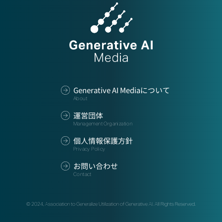
Generative AI Mediaについて
About
運営団体
Management Organization
個人情報保護方針
Privacy Policy
お問い合わせ
Contact
©
2024
,
Association to Generalize Utilization of Generative AI. All Rights Reserved.