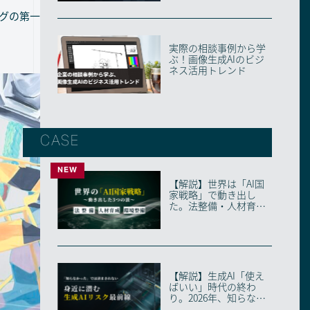
グの第一
実際の相談事例から学
ぶ！画像生成AIのビジ
ネス活用トレンド
CASE
NEW
【解説】世界は「AI国
家戦略」で動き出し
た。法整備・人材育
成・環境整備の3つの
波...
【解説】生成AI「使え
ばいい」時代の終わ
り。2026年、知らない
と取り残される「...