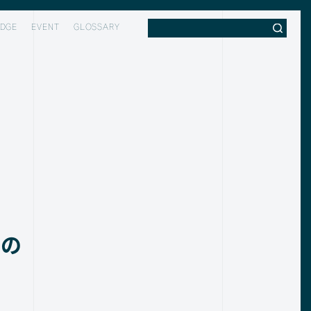
DGE
EVENT
GLOSSARY
験の