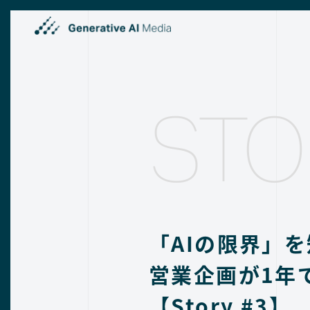
STO
「AIの限界」
営業企画が1年
【Story #3】