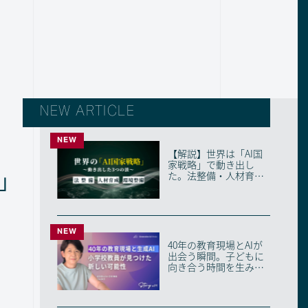
NEW ARTICLE
NEW
【解説】世界は「AI国
家戦略」で動き出し
」
た。法整備・人材育
成・環境整備の3つの
波...
NEW
40年の教育現場とAIが
出会う瞬間。子どもに
向き合う時間を生み出
す、ベテラン教員...