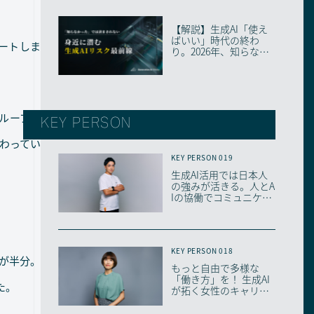
【解説】生成AI「使え
ばいい」時代の終わ
タートしま
り。2026年、知らない
と取り残される「...
KEY PERSON
グループへ
わってい
KEY PERSON 019
生成AI活用では日本人
の強みが活きる。人とA
Iの協働でコミュニケー
ションはどう変...
KEY PERSON 018
が半分。
もっと自由で多様な
「働き⽅」を！ 生成AI
た。
が拓く女性のキャリア
の可能性