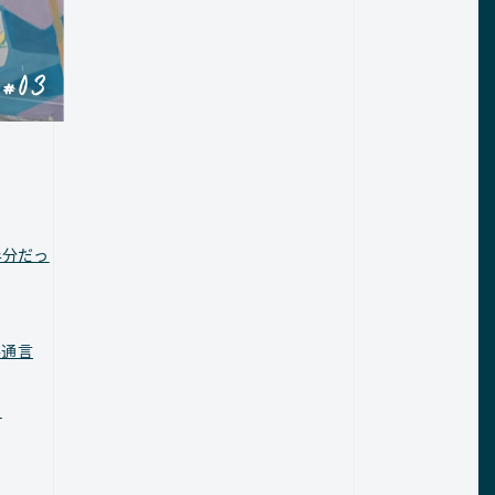
半分だっ
共通言
」