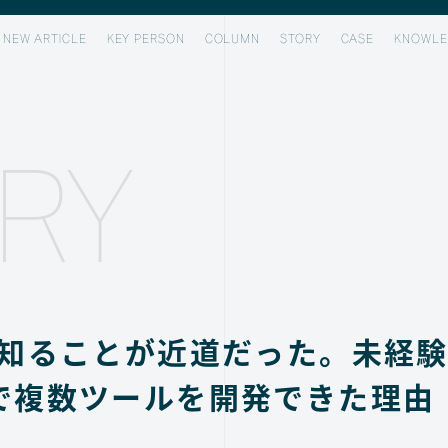
NEW ARTICLE
KEY PERSON
COLUMN
STORY
CASE
KNOWLE
RY
を知ることが近道だった。未経
で複数ツールを開発できた理由