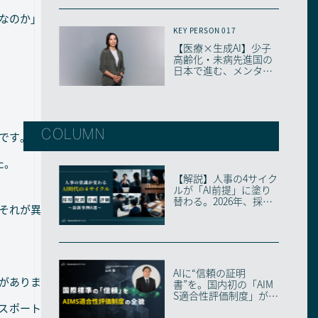
なのか」
KEY PERSON 017
【医療×生成AI】少子
高齢化・未病先進国の
日本で進む、メンタル
ヘルス最前線
COLUMN
けです。自
た。
【解説】人事の4サイク
ルが「AI前提」に塗り
替わる。2026年、採
それが異
用・配置・育成...
AIに“信頼の証明
がありま
書”を。国内初の「AIM
S適合性評価制度」が始
動した理由
パスポート