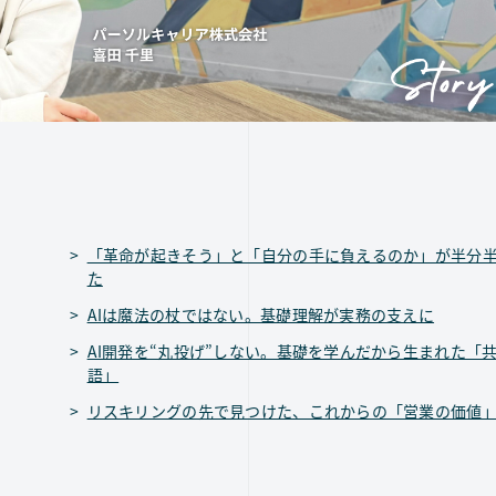
「革命が起きそう」と「自分の手に負えるのか」が半分
た
AIは魔法の杖ではない。基礎理解が実務の支えに
AI開発を“丸投げ”しない。基礎を学んだから生まれた「
語」
リスキリングの先で見つけた、これからの「営業の価値