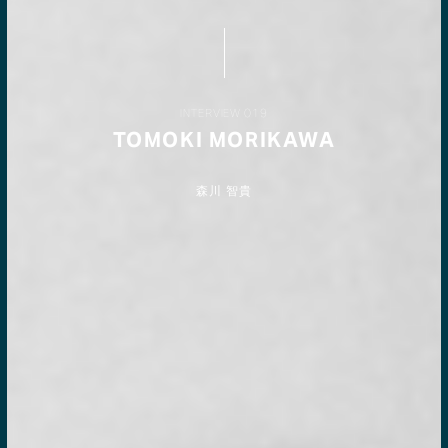
INTERVIEW 019
TOMOKI MORIKAWA
森川 智貴