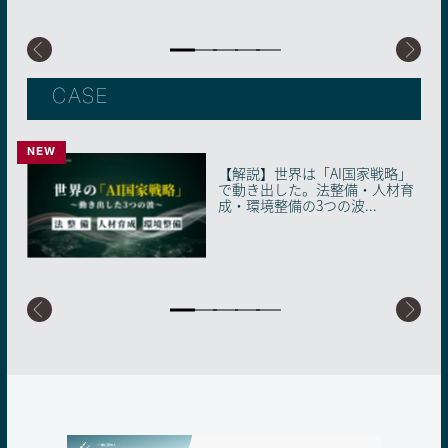
CASE
NEW
【解説】世界は「AI国家戦略」
【解説】生成AI「使えばいい」
「教わる役員」と「教える若
「情報」はAIに、「心」は人間
「最強の市役所」を目指す南あ
で動き出した。法整備・人材育
時代の終わり。2026年、知らな
手」がAIを武器に組織の壁を壊
に。150年続く「一斉授業」の
わじ市の挑戦。非エンジニア職
成・環境整備の3つの波...
いと取り残される「...
す。博報堂ＤＹグループが...
限界を突破した、麻生...
員が自ら開発・実装する自...