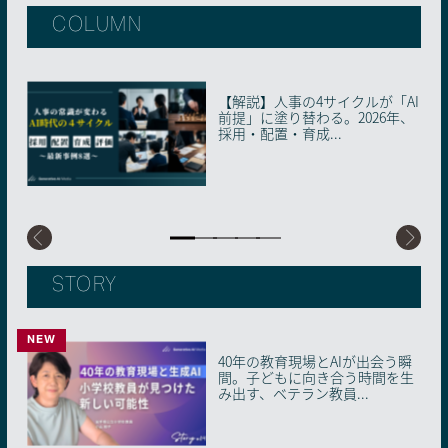
COLUMN
【解説】人事の4サイクルが「AI
AIに“信頼の証明書”を。国内初
実際の相談事例から学ぶ！画像
「AI-SECIモデル」とは何か。AI
AIには撮れない「あの瞬間」—
前提」に塗り替わる。2026年、
の「AIMS適合性評価制度」が始
生成AIのビジネス活用トレンド
との協働で知識創造企業へと変
小学校の卒アルが問う、写真な
採用・配置・育成...
動した理由
革するための地...
らではの価値
STORY
NEW
40年の教育現場とAIが出会う瞬
「AIの限界」を知ることが近道
AIとロボットが織りなす日本の
キャリアコンサルタントならで
転職後のスタートダッシュに成
間。子どもに向き合う時間を生
だった。未経験の営業企画が1
未来：社会実装に挑む共創プラ
はの気づき。世代ごとに適した
功。生成AIをキャリアの味方に
み出す、ベテラン教員...
年で複数ツールを開発で...
ットフォーム・AIRo...
生成AIとの付き合い方【...
つけるコツ【Story...