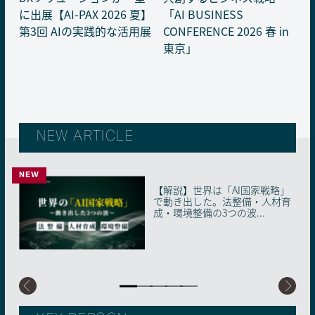
に出展【AI-PAX 2026 夏】
「AI BUSINESS
第3回 AIの実践的な活用展
CONFERENCE 2026 春 in
東京」
NEW ARTICLE
NEW
NEW
【解説】世界は「AI国家戦略」
40年の教育現場とAIが出会う瞬
【解説】生成AI「使えばいい」
【解説】人事の4サイクルが「AI
AIに“信頼の証明書”を。国内初
で動き出した。法整備・人材育
間。子どもに向き合う時間を生
時代の終わり。2026年、知らな
前提」に塗り替わる。2026年、
の「AIMS適合性評価制度」が始
成・環境整備の3つの波...
み出す、ベテラン教員...
いと取り残される「...
採用・配置・育成...
動した理由