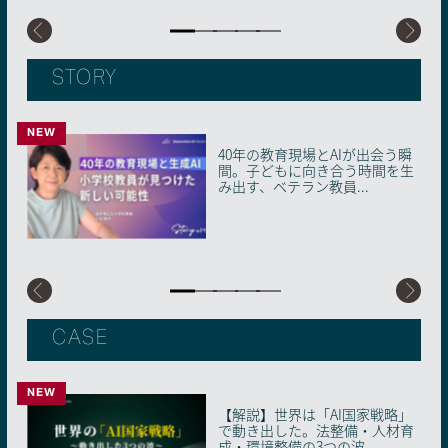
STORY
NEW
40年の教育現場とAIが出会う瞬
「AIの限界」を知ることが近道
AIとロボットが織りなす日本の
キャリアコンサルタントならで
転職後のスタートダッシュに成
間。子どもに向き合う時間を生
だった。未経験の営業企画が1
未来：社会実装に挑む共創プラ
はの気づき。世代ごとに適した
功。生成AIをキャリアの味方に
み出す、ベテラン教員...
年で複数ツールを開発で...
ットフォーム・AIRo...
生成AIとの付き合い方【...
つけるコツ【Story...
CASE
NEW
【解説】世界は「AI国家戦略」
【解説】生成AI「使えばいい」
「教わる役員」と「教える若
「情報」はAIに、「心」は人間
「最強の市役所」を目指す南あ
で動き出した。法整備・人材育
時代の終わり。2026年、知らな
手」がAIを武器に組織の壁を壊
に。150年続く「一斉授業」の
わじ市の挑戦。非エンジニア職
成・環境整備の3つの波...
いと取り残される「...
す。博報堂ＤＹグループが...
限界を突破した、麻生...
員が自ら開発・実装する自...