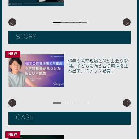
STORY
NEW
40年の教育現場とAIが出会う瞬
「AIの限界」を知ることが近道
AIとロボットが織りなす日本の
キャリアコンサルタントならで
転職後のスタートダッシュに成
間。子どもに向き合う時間を生
だった。未経験の営業企画が1
未来：社会実装に挑む共創プラ
はの気づき。世代ごとに適した
功。生成AIをキャリアの味方に
み出す、ベテラン教員...
年で複数ツールを開発で...
ットフォーム・AIRo...
生成AIとの付き合い方【...
つけるコツ【Story...
CASE
NEW