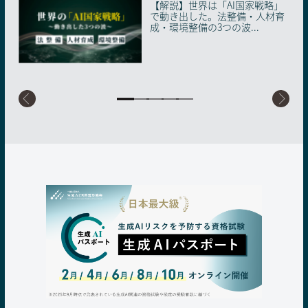
【解説】世界は「AI国家戦略」
【解説】生成AI「使えばいい」
「教わる役員」と「教える若
「情報」はAIに、「心」は人間
「最強の市役所」を目指す南あ
で動き出した。法整備・人材育
時代の終わり。2026年、知らな
手」がAIを武器に組織の壁を壊
に。150年続く「一斉授業」の
わじ市の挑戦。非エンジニア職
成・環境整備の3つの波...
いと取り残される「...
す。博報堂ＤＹグループが...
限界を突破した、麻生...
員が自ら開発・実装する自...