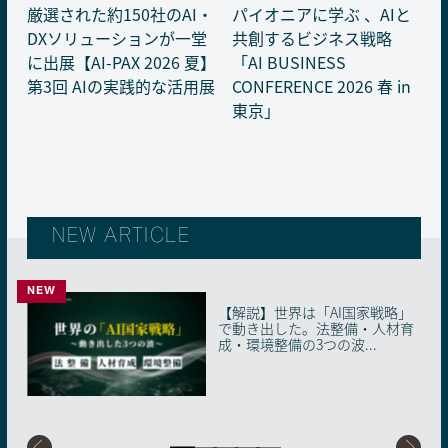
厳選された約150社のAI・
パイオニアに学ぶ 、AIと
DXソリューションが一堂
共創するビジネス戦略
に出展【AI-PAX 2026 夏】
「AI BUSINESS
第3回 AIの実践的な活用展
CONFERENCE 2026 春 in
東京」
NEW ARTICLE
NEW
NEW
【解説】世界は「AI国家戦略」
40年の教育現場とAIが出会う瞬
【解説】生成AI「使えばいい」
【解説】人事の4サイクルが「AI
AIに“信頼の証明書”を。国内初
で動き出した。法整備・人材育
間。子どもに向き合う時間を生
時代の終わり。2026年、知らな
前提」に塗り替わる。2026年、
の「AIMS適合性評価制度」が始
成・環境整備の3つの波...
み出す、ベテラン教員...
いと取り残される「...
採用・配置・育成...
動した理由