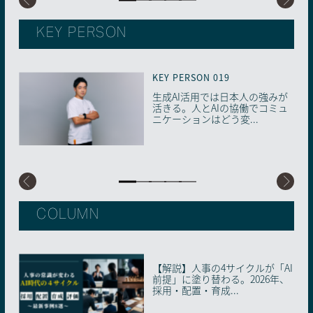
KEY PERSON
KEY PERSON 019
KEY PERSON 018
KEY PERSON 017
KEY PERSON 016
KEY PERSON 015
生成AI活用では日本人の強みが
もっと自由で多様な「働き⽅」
【医療×生成AI】少子高齢化・
学歴から「学習歴」重視の社会
まさにSFの世界到来。生成AI時
活きる。人とAIの協働でコミュ
を！ 生成AIが拓く女性のキャリ
未病先進国の日本で進む、メン
へ。生成AI時代のリスキリング
代に再定義されるリーダーとマ
ニケーションはどう変...
アの可能性
タルヘルス最前線
を徹底解説
ネジメントのあり方
COLUMN
【解説】人事の4サイクルが「AI
AIに“信頼の証明書”を。国内初
実際の相談事例から学ぶ！画像
「AI-SECIモデル」とは何か。AI
AIには撮れない「あの瞬間」—
前提」に塗り替わる。2026年、
の「AIMS適合性評価制度」が始
生成AIのビジネス活用トレンド
との協働で知識創造企業へと変
小学校の卒アルが問う、写真な
採用・配置・育成...
動した理由
革するための地...
らではの価値