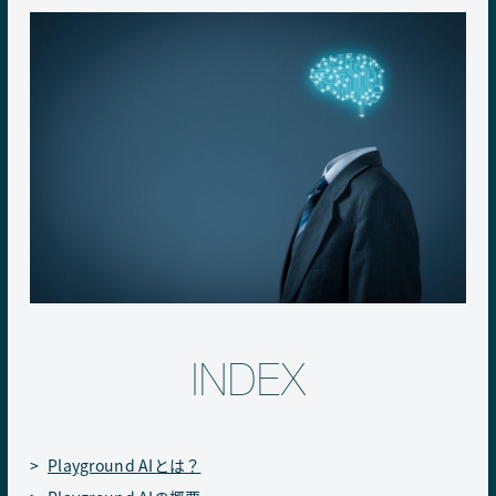
INDEX
Playground AIとは？