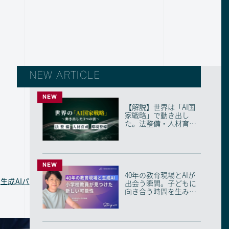
NEW ARTICLE
NEW
【解説】世界は「AI国
家戦略」で動き出し
た。法整備・人材育
成・環境整備の3つの
波...
NEW
40年の教育現場とAIが
生成AIパ
出会う瞬間。子どもに
向き合う時間を生み出
す、ベテラン教員...