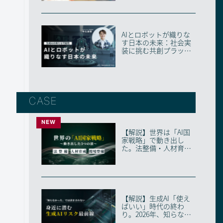
AIとロボットが織りな
す日本の未来：社会実
装に挑む共創プラット
フォーム・AIRo...
CASE
NEW
【解説】世界は「AI国
家戦略」で動き出し
た。法整備・人材育
成・環境整備の3つの
波...
【解説】生成AI「使え
ばいい」時代の終わ
り。2026年、知らない
と取り残される「...