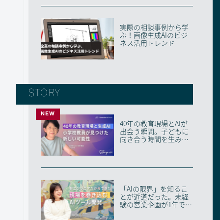
実際の相談事例から学
ぶ！画像生成AIのビジ
ネス活用トレンド
STORY
NEW
40年の教育現場とAIが
出会う瞬間。子どもに
向き合う時間を生み出
す、ベテラン教員...
「AIの限界」を知るこ
とが近道だった。未経
験の営業企画が1年で複
数ツールを開発で...