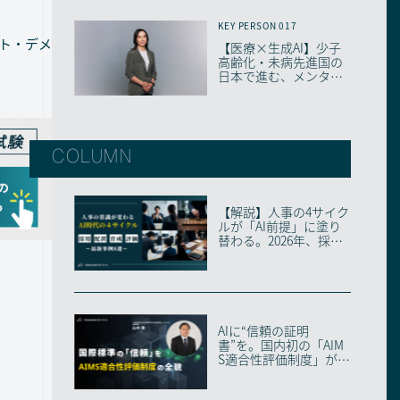
KEY PERSON 017
ット・デメ
【医療×生成AI】少子
高齢化・未病先進国の
日本で進む、メンタル
ヘルス最前線
COLUMN
【解説】人事の4サイク
ルが「AI前提」に塗り
替わる。2026年、採
用・配置・育成...
AIに“信頼の証明
書”を。国内初の「AIM
S適合性評価制度」が始
動した理由