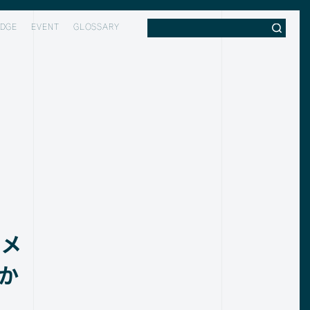
DGE
EVENT
GLOSSARY
やメ
か