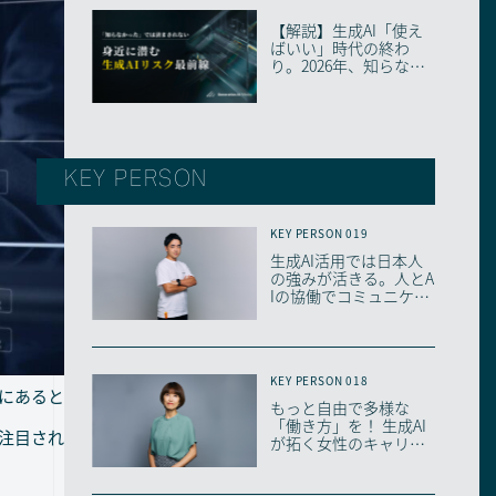
【解説】生成AI「使え
ばいい」時代の終わ
り。2026年、知らない
と取り残される「...
KEY PERSON
KEY PERSON 019
生成AI活用では日本人
の強みが活きる。人とA
Iの協働でコミュニケー
ションはどう変...
KEY PERSON 018
にあると
もっと自由で多様な
「働き⽅」を！ 生成AI
で注目され
が拓く女性のキャリア
の可能性