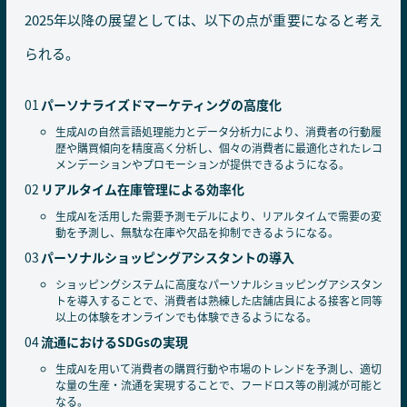
2025年以降の展望としては、以下の点が重要になると考え
られる。
パーソナライズドマーケティングの高度化
生成AIの自然言語処理能力とデータ分析力により、消費者の行動履
歴や購買傾向を精度高く分析し、個々の消費者に最適化されたレコ
メンデーションやプロモーションが提供できるようになる。
リアルタイム在庫管理による効率化
生成AIを活用した需要予測モデルにより、リアルタイムで需要の変
動を予測し、無駄な在庫や欠品を抑制できるようになる。
パーソナルショッピングアシスタントの導入
ショッピングシステムに高度なパーソナルショッピングアシスタン
トを導入することで、消費者は熟練した店舗店員による接客と同等
以上の体験をオンラインでも体験できるようになる。
流通におけるSDGsの実現
生成AIを用いて消費者の購買行動や市場のトレンドを予測し、適切
な量の生産・流通を実現することで、フードロス等の削減が可能と
なる。