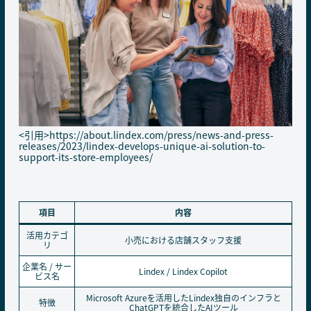
<引用>
https://about.lindex.com/press/news-and-press-
releases/2023/lindex-develops-unique-ai-solution-to-
support-its-store-employees/
項目
内容
活用カテゴ
小売における店舗スタッフ支援
リ
企業名 / サー
Lindex / Lindex Copilot
ビス名
Microsoft Azureを活用したLindex独自のインフラと
特徴
ChatGPTを統合したAIツール