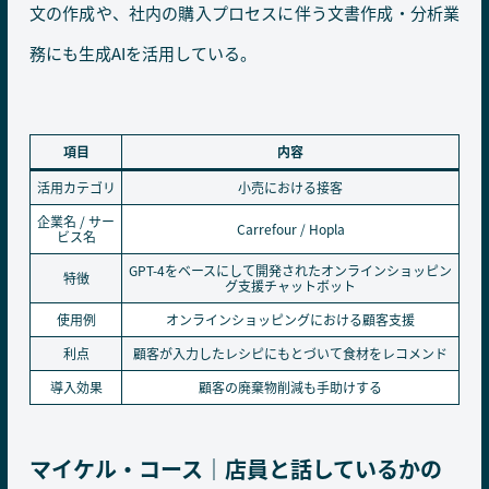
文の作成や、社内の購入プロセスに伴う文書作成・分析業
務にも生成AIを活用している。
項目
内容
活用カテゴリ
小売における接客
企業名 / サー
Carrefour / Hopla
ビス名
GPT-4をベースにして開発されたオンラインショッピン
特徴
グ支援チャットボット
使用例
オンラインショッピングにおける顧客支援
利点
顧客が入力したレシピにもとづいて食材をレコメンド
導入効果
顧客の廃棄物削減も手助けする
マイケル・コース｜店員と話しているかの