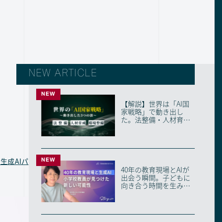
NEW ARTICLE
NEW
【解説】世界は「AI国
家戦略」で動き出し
た。法整備・人材育
成・環境整備の3つの
波...
NEW
生成AIパ
40年の教育現場とAIが
出会う瞬間。子どもに
向き合う時間を生み出
す、ベテラン教員...