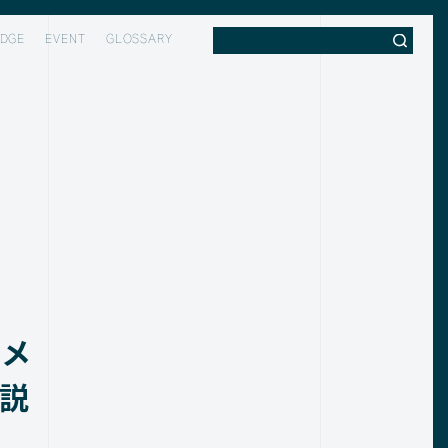
DGE
EVENT
GLOSSARY
デメ
説