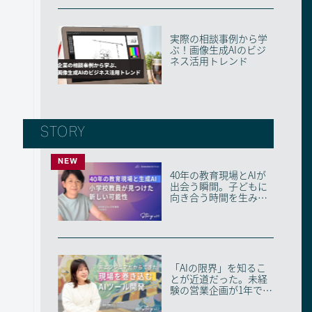
実際の相談事例から学
ぶ！画像生成AIのビジ
ネス活用トレンド
STORY
NEW
40年の教育現場とAIが
出会う瞬間。子どもに
向き合う時間を生み出
す、ベテラン教員...
「AIの限界」を知るこ
とが近道だった。未経
験の営業企画が1年で複
数ツールを開発で...