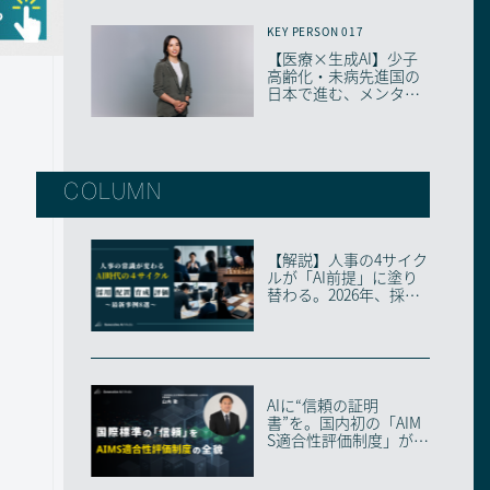
KEY PERSON 017
【医療×生成AI】少子
高齢化・未病先進国の
日本で進む、メンタル
ヘルス最前線
COLUMN
【解説】人事の4サイク
ルが「AI前提」に塗り
替わる。2026年、採
用・配置・育成...
AIに“信頼の証明
書”を。国内初の「AIM
S適合性評価制度」が始
動した理由