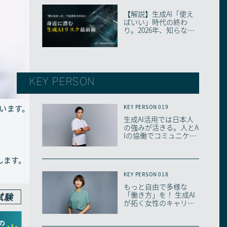
【解説】生成AI「使え
ばいい」時代の終わ
り。2026年、知らない
と取り残される「...
KEY PERSON
ています。
KEY PERSON 019
生成AI活用では日本人
の強みが活きる。人とA
Iの協働でコミュニケー
ションはどう変...
します。
KEY PERSON 018
もっと自由で多様な
「働き⽅」を！ 生成AI
が拓く女性のキャリア
の可能性