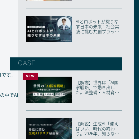
AIとロボットが織りな
す日本の未来：社会実
装に挑む共創プラット
フォーム・AIRo...
CASE
I
です。
NEW
【解説】世界は「AI国
家戦略」で動き出し
た。法整備・人材育
中でAI
成・環境整備の3つの
波...
【解説】生成AI「使え
ばいい」時代の終わ
り。2026年、知らない
と取り残される「...