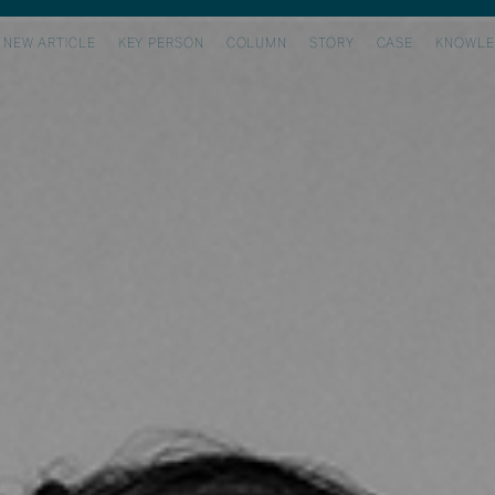
NEW ARTICLE
KEY PERSON
COLUMN
STORY
CASE
KNOWLE