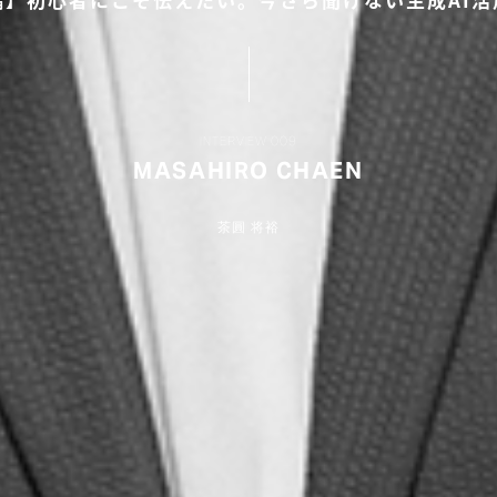
INTERVIEW 009
MASAHIRO CHAEN
茶圓 将裕